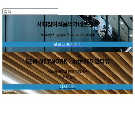
사회참여적음악가네트워크
Socially Engaged Musicians' Network
블로그 보러가기
SEM NETWORK : arte365 인터뷰
서로를 비추고 함께 이뤄가는
사회적 상상
기사 보기