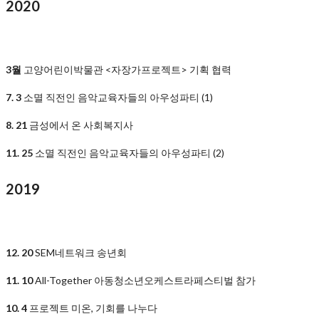
2020
3월
고양어린이박물관 <자장가프로젝트> 기획 협력
7. 3
소멸 직전인 음악교육자들의 아우성파티 (1)
8. 21
금성에서 온 사회복지사
11. 2
5
소멸 직전인 음악교육자들의 아우성파티 (2)
2019
12. 20
SEM네트워크 송년회
11. 10
All-Together 아동청소년오케스트라페스티벌 참가
10. 4
프로젝트 미온, 기회를 나누다