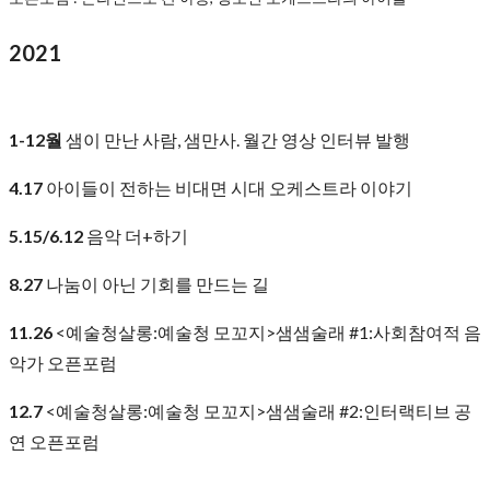
2021
1-12월
샘이 만난 사람, 샘만사. 월간 영상 인터뷰 발행
4.17
아이들이 전하는 비대면 시대 오케스트라 이야기
5.15/6.12
음악 더+하기
8.27
나눔이 아닌 기회를 만드는 길
11.26
<예술청살롱:예술청 모꼬지>샘샘술래 #1:사회참여적 음
악가 오픈포럼
12.7
<예술청살롱:예술청 모꼬지>샘샘술래 #2:인터랙티브 공
연 오픈포럼