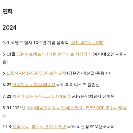
연혁
2024
4. 4
세월호 참사 10주년 기념 음악회
"이제 바다는 내게"
5-11월
SEM부트캠프 : 다각형 음악가로 성장하기
(예비예술인 지원사
업)
6. 1
SEM AMBASSODOR 초청포럼
(강은경/이선철/주홍미)
6. 22
인공지능 시대의 예술가
with 피아니스트 김인선
7. 21
치유가 있는 음악, 그리고 예술가
with 음악치료사 정혜원
8. 31
2024년
예비예술인지원 사업 네트워크 : 톡톡! ADE 우수사례 발
표
11. 9
로컬 시대, 클래식 음악 사용법
with 이선철 SEM앰버서더