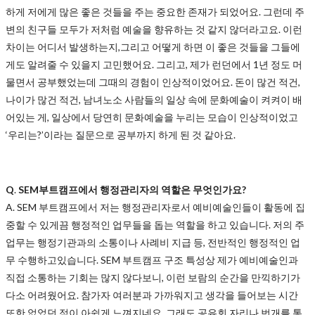
하게 저에게 많은 좋은 것들을 주는 중요한 존재가 되었어요. 그런데 주
변의 친구들 모두가 저처럼 예술을 향유하는 것 같지 않더라고요. 이런
차이는 어디서 발생하는지,그리고 어떻게 하면 이 좋은 것들을 그들에
게도 알려줄 수 있을지 고민했어요. 그리고, 제가 런던에서 1년 정도 머
물면서 공부했었는데 그때의 경험이 인상적이었어요. 돈이 많건 적건,
나이가 많건 적건, 남녀노소 사람들의 일상 속에 문화예술이 켜켜이 배
어있는 게, 일상에서 당연히 문화예술을 누리는 모습이 인상적이었고
‘우리는?’이라는 질문으로 공부까지 하게 된 것 같아요.
Q
.
SEM부트캠프에서 행정관리자의 역할은 무엇인가요?
A.
SEM 부트캠프에서 저는 행정관리자로서 예비예술인들이 활동에 집
중할 수 있게끔 행정적인 업무들을 돕는 역할을 하고 있습니다. 저의 주
업무는 행정기관과의 소통이나 사례비 지급 등, 전반적인 행정적인 업
무 수행하고있습니다. SEM 부트캠프 구조 특성상 제가 예비예술인과
직접 소통하는 기회는 많지 않다보니, 이런 보람의 순간을 만끽하기가
다소 어려웠어요. 참가자 여러분과 가까워지고 생각을 들어보는 시간
또한 없었던 점이 아쉽게 느껴지네요. 그래도 공유회 자리나 번개를 통