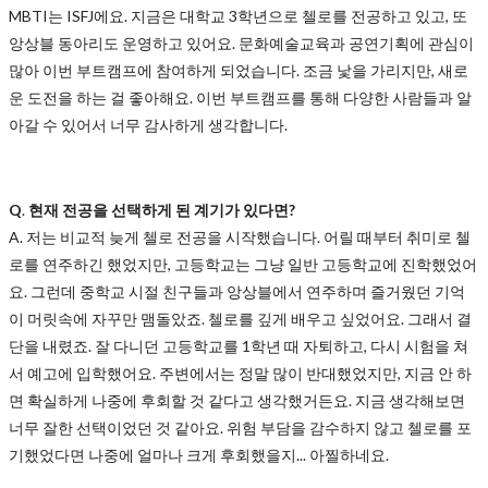
MBTI는 ISFJ에요. 지금은 대학교 3학년으로 첼로를 전공하고 있고, 또
앙상블 동아리도 운영하고 있어요. 문화예술교육과 공연기획에 관심이
많아 이번 부트캠프에 참여하게 되었습니다. 조금 낯을 가리지만, 새로
운 도전을 하는 걸 좋아해요. 이번 부트캠프를 통해 다양한 사람들과 알
아갈 수 있어서 너무 감사하게 생각합니다.
Q
.
현재 전공을 선택하게 된 계기가 있다면?
A.
저는 비교적 늦게 첼로 전공을 시작했습니다. 어릴 때부터 취미로 첼
로를 연주하긴 했었지만, 고등학교는 그냥 일반 고등학교에 진학했었어
요. 그런데 중학교 시절 친구들과 앙상블에서 연주하며 즐거웠던 기억
이 머릿속에 자꾸만 맴돌았죠. 첼로를 깊게 배우고 싶었어요. 그래서 결
단을 내렸죠. 잘 다니던 고등학교를 1학년 때 자퇴하고, 다시 시험을 쳐
서 예고에 입학했어요. 주변에서는 정말 많이 반대했었지만, 지금 안 하
면 확실하게 나중에 후회할 것 같다고 생각했거든요. 지금 생각해보면
너무 잘한 선택이었던 것 같아요. 위험 부담을 감수하지 않고 첼로를 포
기했었다면 나중에 얼마나 크게 후회했을지... 아찔하네요.