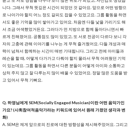
듣고 또 서로 경험을 나누다 보니 많은 위로가 되었고, 자신감도 생겼습
니다. 그래서 무척 뜻깊은 시간이 되었던 것 같아요. 앞으로 어떤 방향으
로 나아가야 할지 어느 정도 갈피도 잡을 수 있었고요. 그룹 활동을 하면
서도 좋은 기억을 많이 쌓아가고 있어요. 처음엔 다들 낯을 가리기도 해
서 조금 어색했었거든요. 그러다가 먼 지방으로 함께 돌아다니면서 빠
르게 친해졌어요. 공통점도 많이 있었고, 또 서로 전공이 다르다 보니 각
자의 고충에 관해 이야기를 나누는 게 무척 즐거웠어요. 다들 개성과 매
력이 넘쳐서 함께하는 시간이 매번 기대됩니다. 그리고 전에 아이들과
레슨을 할 때, 어떻게 다가가고 다뤄야 할지 몰라서 무척 어려웠던 기억
이 있는데요. 그룹 활동을 하면서 다른 분들이 어떻게 아이와 소통하고
상처 주지 않고 잘 다루는지 많이 배울 수 있었어요. 정말 많은 도움을 받
고 있어서 무척 기뻐요.
Q. 하영님에게 SEM(Socially Engaged Musician)이란 어떤 음악가인
가요? (사회참여적음악가라는 키워드에 있어서 원래 가졌던 생각과 변
화)
A. SEM은 제게 앞으로의 진로에 대한 방향성을 제시해주었어요. 그리고